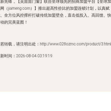
创新先锋，
【吴苗苗门窗】
联合全球领先的招商加盟平台【全球
网（jiameng.com）】推出
超高性价比的加盟连锁计划
，以真赋
能、全方位风控撑杆打破传统加盟壁垒，直击低投入、高回馈、
启动的完美蓝图！
若转载，请注明出处：http://www.028ozmc.com/product/3.htm
新时间：2026-08-04 03:19:19