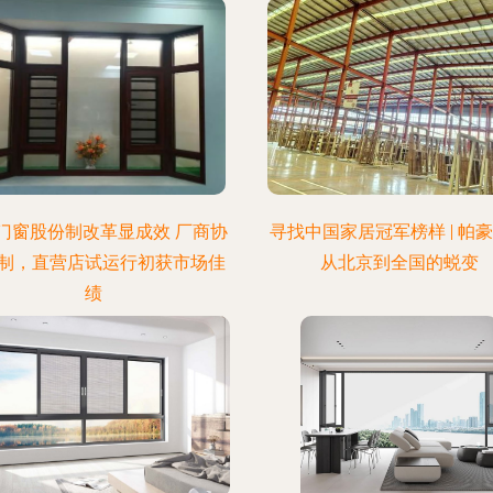
门窗股份制改革显成效 厂商协
寻找中国家居冠军榜样 | 帕
制，直营店试运行初获市场佳
从北京到全国的蜕变
绩