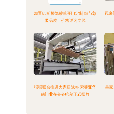
加晋65断桥隐纱单开门定制 细节彰
冠豪
显品质，价格详询专线
强强联合推进大家居战略 索菲亚华
皇家
鹤门业在齐齐哈尔正式揭牌