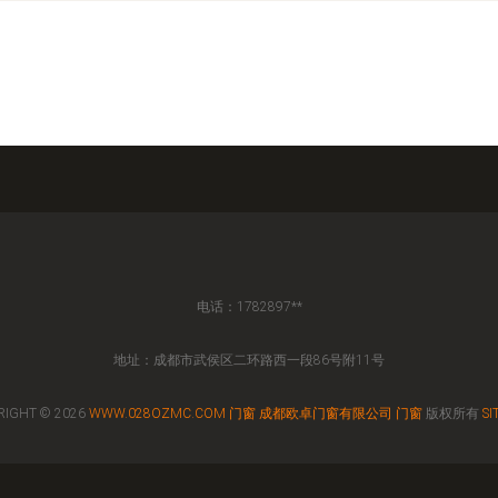
电话：1782897**
地址：成都市武侯区二环路西一段86号附11号
RIGHT © 2026
WWW.028OZMC.COM
门窗
成都欧卓门窗有限公司
门窗
版权所有
SI