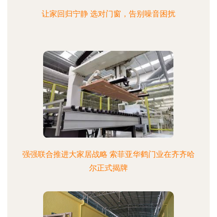
让家回归宁静 选对门窗，告别噪音困扰
强强联合推进大家居战略 索菲亚华鹤门业在齐齐哈
尔正式揭牌