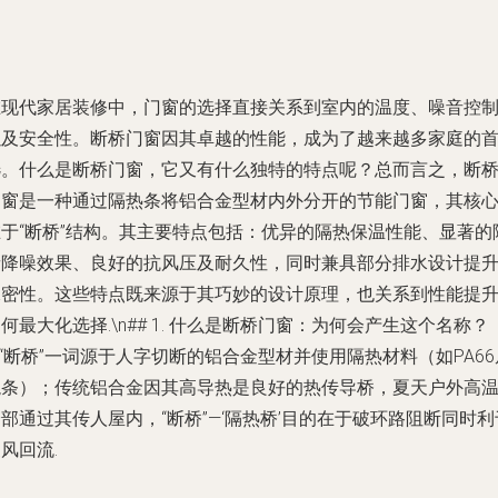
在现代家居装修中，门窗的选择直接关系到室内的温度、噪音控
以及安全性。断桥门窗因其卓越的性能，成为了越来越多家庭的
选。什么是断桥门窗，它又有什么独特的特点呢？总而言之，断
门窗是一种通过隔热条将铝合金型材内外分开的节能门窗，其核
在于“断桥”结构。其主要特点包括：优异的隔热保温性能、显著的
音降噪效果、良好的抗风压及耐久性，同时兼具部分排水设计提
水密性。这些特点既来源于其巧妙的设计原理，也关系到性能提
何最大化选择.\n## 1. 什么是断桥门窗：为何会产生这个名称？
n“断桥”一词源于人字切断的铝合金型材并使用隔热材料（如PA66
龙条）；传统铝合金因其高导热是良好的热传导桥，夏天户外高
部通过其传人屋内，“断桥”—‘隔热桥’目的在于破环路阻断同时利
风回流.