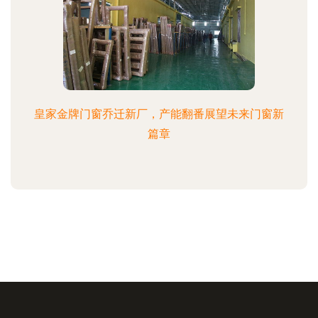
皇家金牌门窗乔迁新厂，产能翻番展望未来门窗新
篇章