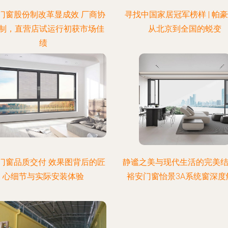
门窗股份制改革显成效 厂商协
寻找中国家居冠军榜样 | 帕
制，直营店试运行初获市场佳
从北京到全国的蜕变
绩
门窗品质交付 效果图背后的匠
静谧之美与现代生活的完美结
心细节与实际安装体验
裕安门窗怡景3A系统窗深度