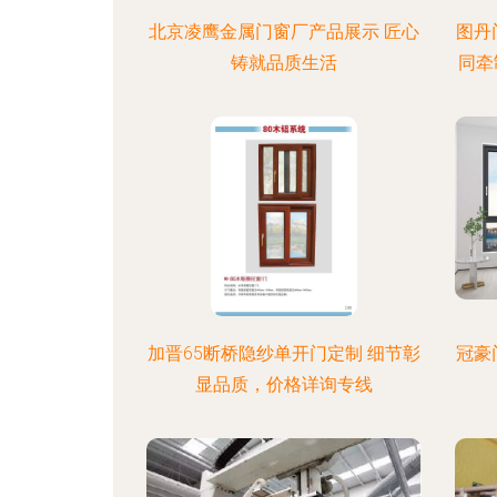
北京凌鹰金属门窗厂产品展示 匠心
图丹
铸就品质生活
同牵
加晋65断桥隐纱单开门定制 细节彰
冠豪
显品质，价格详询专线