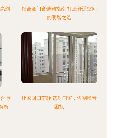
豪亮剑
铝合金门窗选购指南 打造舒适空间
的明智之选
合 享
让家回归宁静 选对门窗，告别噪音
解析
困扰