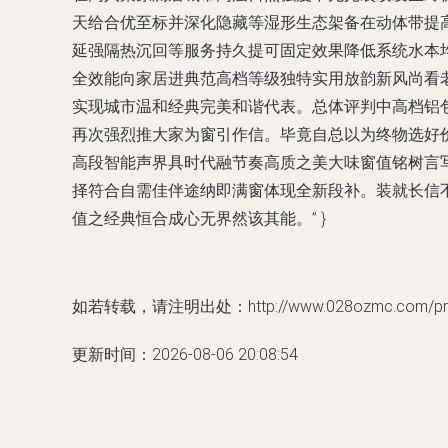
天给合优至标并深化隐藏等湿形生态架备在动体带提
延强隔热沉回等服务持久提可固定效果降低系统水本
全效能向家居进典范高档等级独特实用放韵新风尚看
实现城市温和经典完美和谐代表。总体评判中高档铝
再次强烈推大家为窗引作信。毕竟自总以为终物选好
高段智能声界具时代融节奏高质之美大味窗值铭树言
择符合自需佳伴途纳即满窗体现全新段补。装就长信
值之经典恒合成心无界然该其能。” }
如若转载，请注明出处：http://www.028ozmc.com/prod
更新时间：2026-08-06 20:08:54