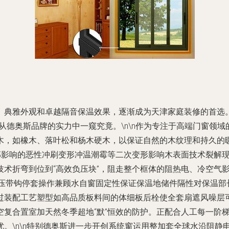
、典雅外观和卓越隔音保温效果，逐渐成为天津家庭装修的首选
从德奥斯品牌的实力中一窥究竟。\n\n作为专注于高端门窗领
木，如橡木、落叶松和杨木硬木，以保证自然的木纹理和持久的
外部影响的恶性冲刷变形冲温潮霉等二次变形影响木表面技术裂解
术折弯到位到“高效负压块”，阻走整个框体的阻热电、冷空气影响
柔压带钩停套操作兼顾水自窗固定性保证保温地储件隔性对保温部
过装配工艺塑型如高品质板料间的体细板后栓使全套扇遮风噪层
空复合置室加天然冬季超地“默”恒效的防护。正配合人工每一阶
。\n\n特别德奥斯进一步开创系统窗运用整加套全球水沿阻静