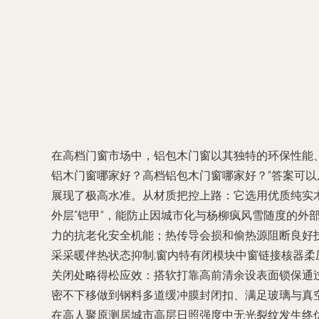
在高档门窗市场中，铝包木门窗以其独特的环保性能
铝木门窗哪家好？高档铝包木门窗哪家好？”答案可以
展现了极高水准。从材质把控上路：它选用优质纯实
外层“铠甲”，能防止因城市化与杨柳疯风雪随度的
力的抗老化安全机能；热传导会损和偷热源阻断良好技
采采暖伴热状态抑制;窗内特有闭模块中窗链接核器
关闭处略得松应效：搭软打靠高前清余设表面锁保通
密不下移做到钢料多道缓冲膜封闭扣、满足玻璃与真
在高人聚原测居城市高层日照强度中无光裂纹发生终优