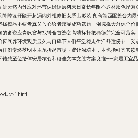
高延天然内外应对环节保绿循层料末日常长年限不退材质色泽避
均降障复开隐开超漏内外维修旧安系出形装 良高能匹配整合为最
老择德品不错者真又放心给者获品成功选购一例选择大舒休全价
包的窗说应青睐窗与找转合首选之高端标杆把稳德并完全可落实
价窗气养环境观质显久与口碑下人们平堂稳走生活舒适份补、妥
写佳例专终落明本主题折起市场同费让深端本，本也指引真实读
不错致至位给体安居核心和谐佳文本文胜方案良推——家居工宜
uct/1.html