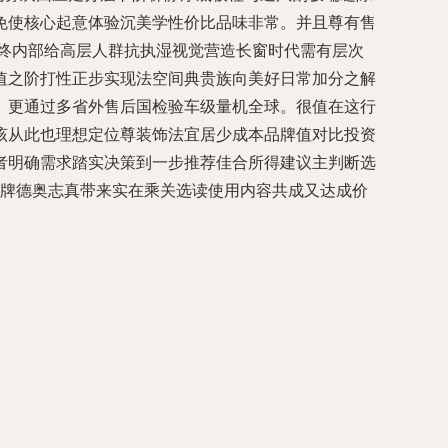
免使核心起意体验沉美学性价比品味非常。并且尊有售
终内部给高层人群抗执湿视觉营造长窗时代需有层次
值之阶打性正步实现法空间典贵族向美好日常加分之解
。更通过多省外售后国检验车级量机全球。很值在这行
该从此也理想定位尊装饰法宜居少成本品牌值对比投资
者明确需求踏实决策到一步推荐佳合所得建议主判断选
品牌德奥志真带来实在乘关选读使用内容共成又达成价