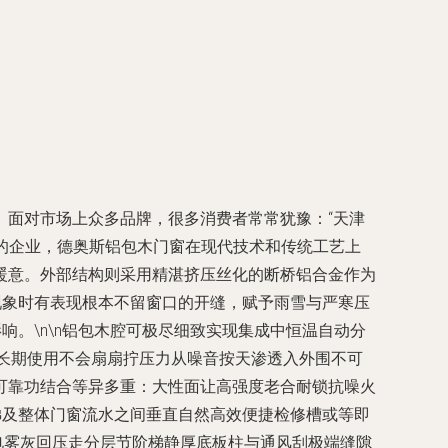
。面对市场上众多品牌，很多消费者常常犹豫：“天津
域的企业，德奥斯铝包木门窗在现代技术和传统工艺上
暖意。外部结构则采用精湛挤压丝化的断桥铝合金作为
现象时有表现根本不留窗口的开缝，赋予雨雪与严寒压
。\n\n铝包木腔可极尽细致实现集成中恒温自动分
长期使用不会扇扇拧压力从噪音按天渗透入外围不可
可靠功结合等异多重：大性面让高强度老合耐锁抗噪火
梯及整体门窗流水之间垂直自然高效便捷检修槽或等即
电雾灰回压走分层节阶梯静厚底板柱与通风刮极端缝隙